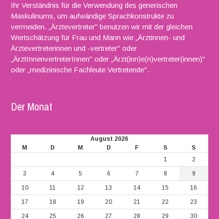
Ihr Verständnis für die Verwendung des generischen
Maskulinums, um aufwändige Sprachkonstrukte zu
vermeiden. „Ärztevertreter" benutzen wir mit der gleichen
Wertschätzung für Frau und Mann wie „Ärztinnen- und
Ärztevertreterinnen und -vertreter" oder
„ÄrztInnenvertreterInnen" oder „Ärzt(inn)e(n)vertreter(innen)"
oder „medizinische Fachleute Vertretende".
Der Monat
August 2026
M
D
M
D
F
S
S
1
2
3
4
5
6
7
8
9
10
11
12
13
14
15
16
17
18
19
20
21
22
23
24
25
26
27
28
29
30